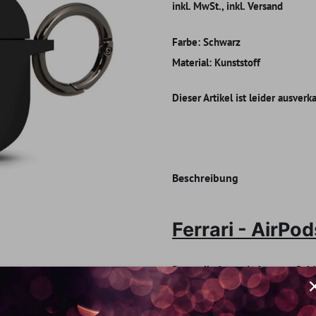
inkl. MwSt., inkl. Versand
Farbe:
Schwarz
Material:
Kunststoff
Dieser Artikel ist leider ausverk
Beschreibung
Ferrari - AirPo
D
as stylische und elegante Geh
sorgt für den High-End-Look, de
Kopfhörer-Ladestation-/Case, si