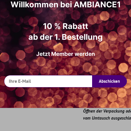
Welt.
Optional können Sie Ihre 
Willkommen bei AMBIANCE1
und sie an Ihrem Gürtel oder Ih
10 % Rabatt
ab der 1. Bestellung
Typ: Case
Jetzt Member werden
Farbe: Schwarz
Material: Silikon
Marke: Ferrari wie abgebi
Ausschnitt Ladeanschluss
Abschicken
Karabinerring
Geeignet für Gerät: AirPo
Produkt hergestellt unter
Hinweis: Bitte beachten S
Öffnen der Verpackung ode
vom Umtausch ausgeschlos