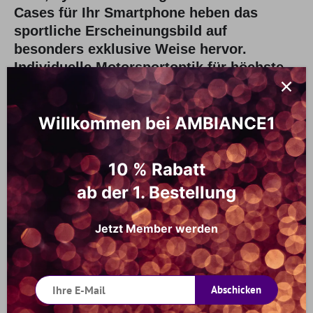
Cases für Ihr Smartphone heben das
sportliche Erscheinungsbild auf
besonders exklusive Weise hervor.
Individuelle Motorsportoptik für höchste
Ansprüche. Dank der edlen Materialien
und der hochwertigen Verarbeitung sind
Willkommen bei AMBIANCE1
die original Audi- Schutzhüllen ein echter
Blickfang. Das metallene 3 D-Logo
komplettiert das Design der sportlichen
10 % Rabatt
iPhone Cases.
ab der 1. Bestellung
Jetzt Member werden
Abschicken
Handyhülle mit Audi Branding