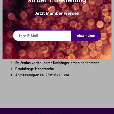
ab der 1. Bestellung
Jetzt Member werden
Farbe: Grau
Abschicken
Marke: MALIQUE BY ME
Material: PU-Leder, innen gefüttert
Hauptfach mit Reissverschluss + Innen:
1
Reissverschlussfach und 2 Steckfächer
Stufenlos verstellbarer Umhängeriemen abnehmbar
Produkttyp: Handtasche
Abmessungen: ca. 25x18x11 cm