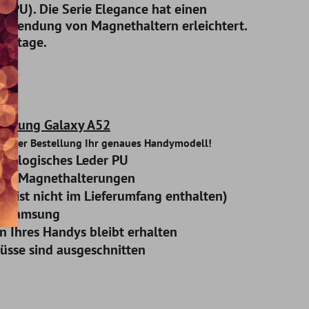
(PU). Die Serie Elegance hat einen
Verwendung von Magnethaltern erleichtert.
Montage.
Samsung Galaxy A52
or Ihrer Bestellung Ihr genaues Handymodell!
ökologisches Leder PU
to - Magnethalterungen
er ist nicht im Lieferumfang enthalten)
e: Samsung
n Ihres Handys bleibt erhalten
üsse sind ausgeschnitten