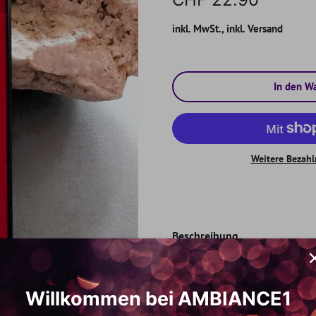
inkl. MwSt., inkl. Versand
In den W
Weitere Bezahl
Beschreibung
Ein zeitloser Klassiker,
perfekt in der Hülle sit
Willkommen bei AMBIANCE1
ist. Diese Elegance-Hüll