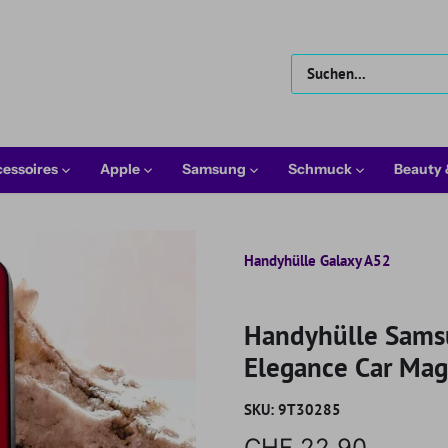
essoires
Apple
Samsung
Schmuck
Beauty
Handyhülle Galaxy A52
Handyhülle Samsu
Elegance Car Mag
SKU:
9T30285
CHF 22.90