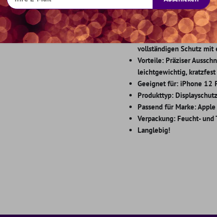
Detaillierte Spezifikation:
Farbe: Transparent mit s
Das Glas verfügt über ei
vollständigen Schutz mit
Vorteile: Präziser Ausschni
leichtgewichtig, kratzfest
Geeignet für: iPhone 12 
Produkttyp: Displayschutz
Passend für Marke: Apple
Verpackung: Feucht- und 
Langlebig!