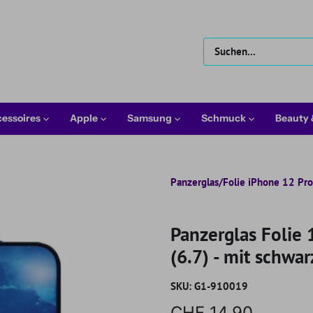
essoires
Apple
Samsung
Schmuck
Beauty
Panzerglas/Folie iPhone 12 Pr
Panzerglas Folie
(6.7) - mit schw
SKU:
G1-910019
CHF 14.90