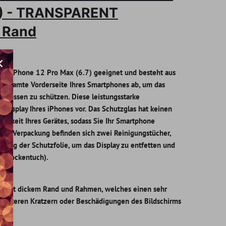
.7) - TRANSPARENT
 Rand
r das iPhone 12 Pro Max (6.7) geeignet und besteht aus
e gesamte Vorderseite Ihres Smartphones ab, um das
 Stössen zu schützen. Diese leistungsstarke
Display Ihres iPhones vor. Das Schutzglas hat keinen
lligkeit Ihres Gerätes, sodass Sie Ihr Smartphone
 der Verpackung befinden sich zwei Reinigungstücher,
gung der Schutzfolie, um das Display zu entfetten und
1 Trockentuch).
as mit dickem Rand und Rahmen, welches einen sehr
r weiteren Kratzern oder Beschädigungen des Bildschirms