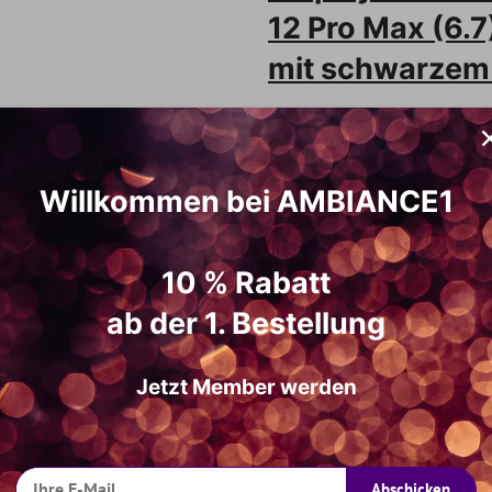
12 Pro Max (6
mit schwarzem
Diese Displayschutzfolie ist fü
einem 9H Hartglas, es deckt di
Willkommen bei AMBIANCE1
Gerät vor Schmutz, Kratzern und
Schutzschicht beugt Schäden am 
Einfluss auf Touchscreen und He
10 % Rabatt
jederzeit gut nutzen können. In
ab der 1. Bestellung
diese verwendet man vor Anbrin
zu trocknen (1 Feuchttuch und 
Jetzt Member werden
Was ist ein 18D-Glas?
Ein besonders starkes Panzergl
guten Fallschutz bietet und vo
schützt.
Abschicken