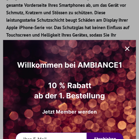
gesamte Vorderseite Ihres Smartphones ab, um das Gerät vor
Schmutz, Kratzern und Stössen zu schützen. Diese
leistungsstarke Schutzschicht beugt Schäden am Display Ihrer
Apple iPhone-Serie vor. Das Schutzglas hat keinen Einfluss auf
Touchscreen und Helligkeit Ihres Gerätes, sodass Sie Ihr
Smartphone jederzeit gut nutzen können. In der Verpackung
befinden sich zwei Reinigungstücher, diese verwendet man vor
Anbringung der Schutzfolie, um das Display zu entfetten und zu
Willkommen bei AMBIANCE1
trocknen (1 Feuchttuch und 1 Trockentuch).
Detaillierte Spezifikation:
10 % Rabatt
Farbe: Transparent
ab der 1. Bestellung
Hohe Qualität: 9H starke Härte, super kratzfest
Vorteile: Präziser Ausschnitt, fingerabdrucksicher, blasenfrei,
langlebig, leichtgewichtig, kratzfest
Jetzt Member werden
Geeignet für
Apple iPhone 14 Pro Max
Passend für Marke: Apple
99% UV-Schutz: Reduziert die Augenbelastung durch den LCD-
Abschicken