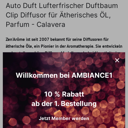
Auto Duft Lufterfrischer Duftbaum
Clip Diffusor für Ätherisches ÖL,
Parfum - Calavera
Zen'Arôme ist seit 2007 bekannt für seine Diffusoren für
ätherische Öle, ein Pionier in der Aromatherapie. Sie entwickeln
und erstellen schöne Diffusor-Modelle nach drei Hauptkriterien:
Effizienz, Zuverlässigkeit und Ästhetik.
Geniessen Sie die Aromatherapie in Ihrem Fahrzeug mit dem
Willkommen bei AMBIANCE1
Clip'Arôme Car Diffuser.
Dieser Autodiffusor aus Edelstahl wird auf das Lüftungsgitter
10 % Rabatt
gesteckt und schafft eine gesunde und angenehme Atmosphäre
ab der 1. Bestellung
in Ihrem Fahrzeug. Das Edelstahlmaterial und sein Muster
verleihen Ihrem Interieur einen edlen Designer-Touch.
Jetzt Member werden
Handhabung:
Die Clip'Arôme haben die Besonderheit, dass sie sehr einfach zu